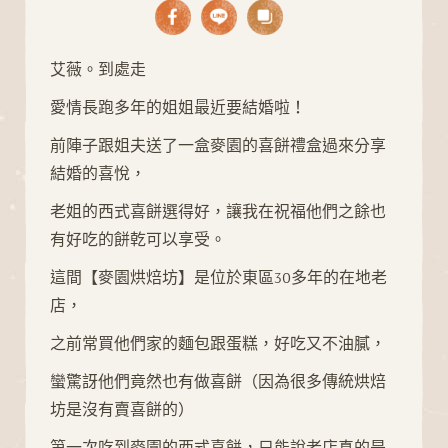
麥
園
艾薇。到處走
烘
愛情長跑多年的姐姐最近要結婚啦！
焙
坊
前陣子跟姐夫送了一盒麥園的喜餅禮盒過來分享
｜
結婚的喜悅，
充
老姐的西式喜餅選得好，讓我在祝福他們之餘也
滿
有好吃的餅乾可以享受。
喜
這間【麥園烘焙坊】是位於東區30多年的在地老
悅
店，
的
喜
之前常買他們家的麵包跟蛋糕，好吃又不油膩，
餅
蠻驚訝他們竟然也有做喜餅（因為很多傳統烘焙
禮
坊是沒有賣喜餅的）
盒
第一次吃到麥園的西式喜餅，只能說老店真的是