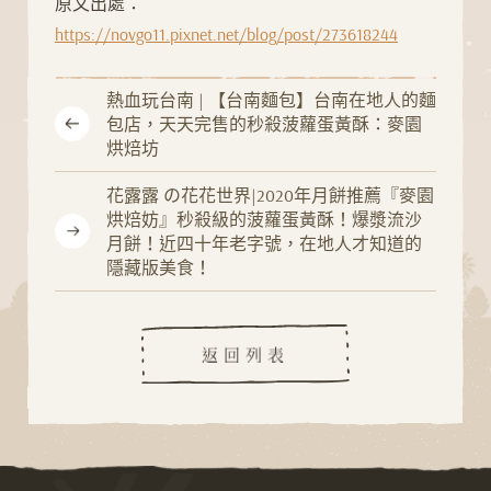
原文出處：
https://novgo11.pixnet.net/blog/post/273618244
熱血玩台南 | 【台南麵包】台南在地人的麵
包店，天天完售的秒殺菠蘿蛋黃酥：麥園
烘焙坊
花露露 の花花世界|2020年月餅推薦『麥園
烘焙妨』秒殺級的菠蘿蛋黃酥！爆漿流沙
月餅！近四十年老字號，在地人才知道的
隱藏版美食！
返回列表