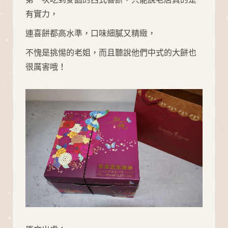
有實力，
連喜餅都高水準，口味細膩又精緻，
D
A
I
N
G
O
L
不愧是挑惕的老姐，而且聽說他們中式的大餅也
很厲害哦！