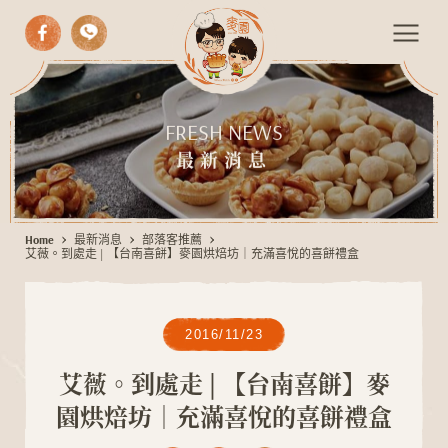
中式漢餅
艾
FRESH NEWS
西式糕點
薇
最新消息
。
手作麵包
到
期間限定
處
Home
最新消息
部落客推薦
伴手禮
走
艾薇。到處走 | 【台南喜餅】麥園烘焙坊｜充滿喜悅的喜餅禮盒
|
活動餐會
【
最新消息
台
2016/11/23
南
聯絡我們
艾薇。到處走 | 【台南喜餅】麥
喜
園烘焙坊｜充滿喜悅的喜餅禮盒
餅
】