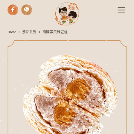
中式漢餅
Home
漢點系列
肉脯蛋黃綠豆椪
肉
西式糕點
脯
蛋
手作麵包
黃
期間限定
綠
伴手禮
豆
椪
活動餐會
最新消息
聯絡我們