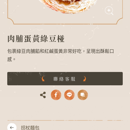
肉脯蛋黃綠豆椪
包裹綠豆肉脯餡和紅鹹蛋黃非常好吃，呈現出酥鬆口
感。
G
N
I
L
D
A
O
聯絡客服
拐杖麵包