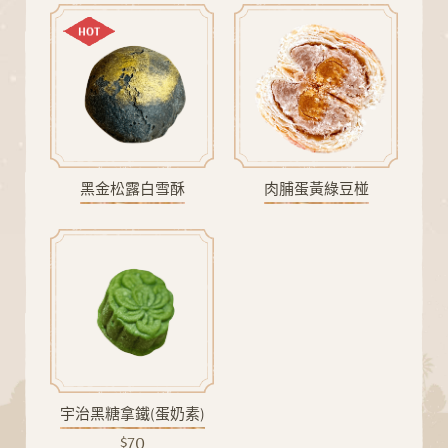
HOT
黑金松露白雪酥
肉脯蛋黃綠豆椪
宇治黑糖拿鐵(蛋奶素)
$70