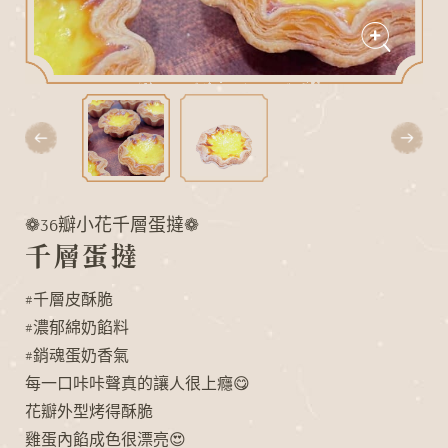
❁36瓣小花千層蛋撻❁
千層蛋撻
#千層皮酥脆
#濃郁綿奶餡料
#銷魂蛋奶香氣
N
G
I
每一口咔咔聲真的讓人很上癮😋
D
L
A
O
花瓣外型烤得酥脆
雞蛋內餡成色很漂亮😍