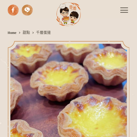
中式漢餅
Home
甜點
千層蛋撻
千
西式糕點
層
蛋
手作麵包
撻
期間限定
伴手禮
活動餐會
最新消息
聯絡我們