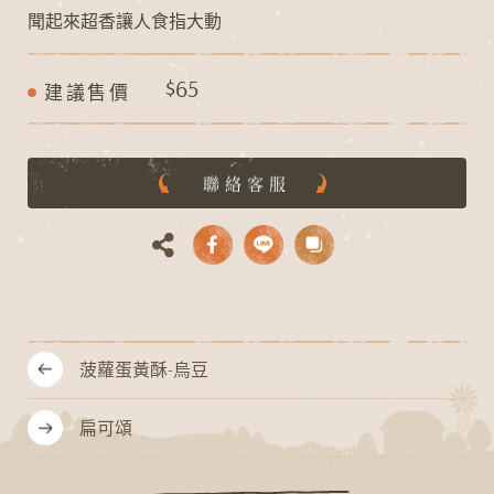
聞起來超香讓人食指大動
$65
建議售價
聯絡客服
菠蘿蛋黃酥-烏豆
扁可頌