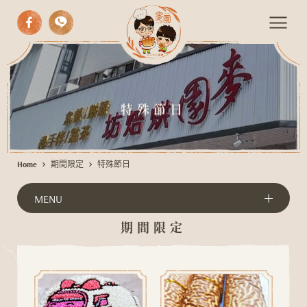
中式漢餅
特
西式糕點
殊
特殊節日
節
手作麵包
日
期間限定
Home
期間限定
特殊節日
伴手禮
活動餐會
MENU
最新消息
期間限定
聯絡我們