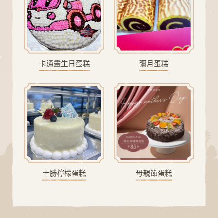
卡通畫生日蛋糕
彌月蛋糕
A
D
I
N
G
L
O
十勝檸檬蛋糕
母親節蛋糕