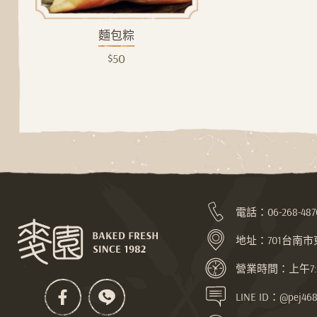
麵包粽
$50
電話：
06-268-487
地址：
701台南
營業時間：上午7:30
LINE ID：@pej468