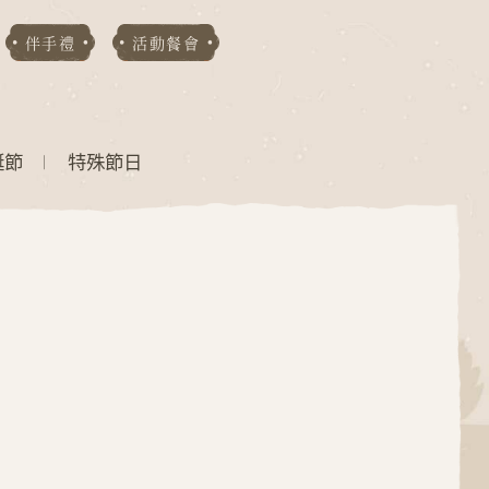
伴手禮
活動餐會
誕節
特殊節日
D