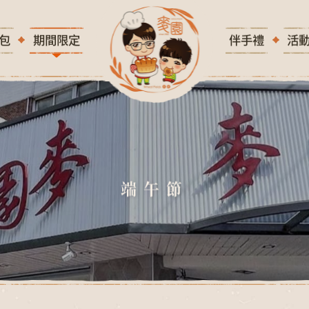
包
期間限定
伴手禮
活
端
午
節
端午節