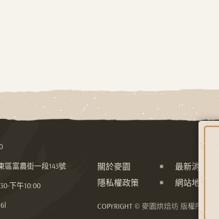
0
關於麥園
最新消息
市東區富農街一段143號
隱私權政策
網站地圖
-下午10:00
6l
COPYRIGHT © 麥園烘焙坊 版權所有