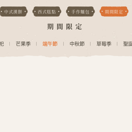
中式漢餅
西式糕點
手作麵包
期間限定
期間限定
祀
芒果季
端午節
中秋節
草莓季
聖
G
N
L
I
O
A