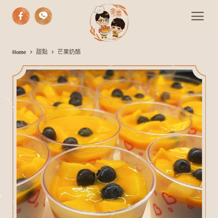
中式漢餅
Home
甜點
芒果奶酪
芒
西式糕點
果
奶
手作麵包
酪
期間限定
伴手禮
活動餐會
最新消息
聯絡我們