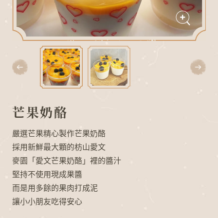
芒果奶酪
嚴選芒果精心製作芒果奶酪
採用新鮮最大顆的枋山愛文
L
O
G
N
A
麥園「愛文芒果奶酪」裡的醬汁
I
D
堅持不使用現成果醬
而是用多餘的果肉打成泥
讓小小朋友吃得安心