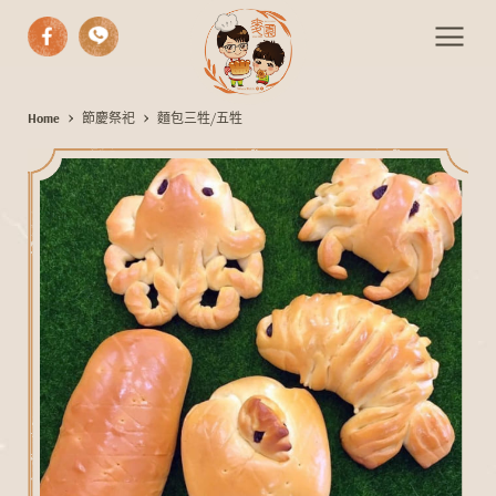
中式漢餅
Home
節慶祭祀
麵包三牲/五牲
麵
西式糕點
包
三
手作麵包
牲
期間限定
/
伴手禮
五
牲
活動餐會
最新消息
聯絡我們