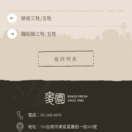
餅皮三牲/五牲
麵粉酥三牲/五牲
返回列表
電話：
06-268-4870
地址：
701台南市東區富農街一段143號