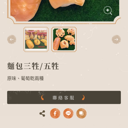
麵包三牲/五牲
G
L
N
O
I
D
A
原味、葡萄乾兩種
聯絡客服