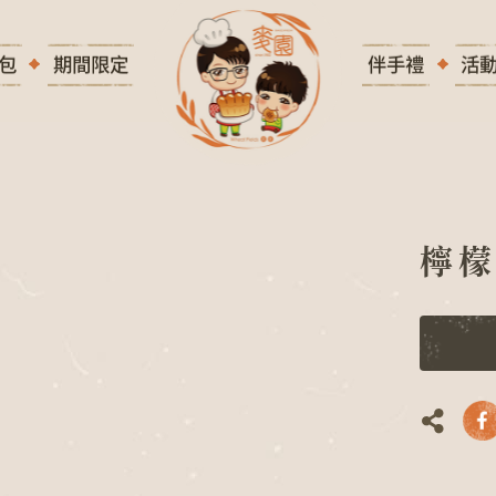
包
期間限定
伴手禮
活
檸
檬
檸
拜
拜
蛋
糕
N
G
D
I
L
O