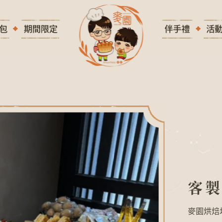
包
期間限定
伴手禮
活
客
製
化
茶
點
客
麥園烘焙