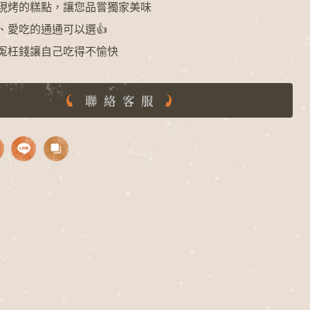
現烤的糕點，讓您品嘗獨家美味
、愛吃的通通可以選👍
冤枉錢讓自己吃得不愉快
聯絡客服