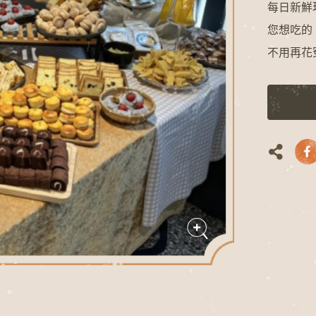
每日新鮮
您想吃的
不用再花
L
O
A
D
I
G
N