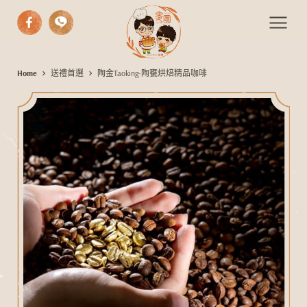
中式漢餅
Home
送禮首選
陶金Taoking-陶甕烘焙精品咖啡
陶
西式糕點
金
T
手作麵包
a
期間限定
o
伴手禮
k
i
活動餐會
n
最新消息
g
-
聯絡我們
陶
甕
烘