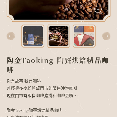
焙
精
品
咖
啡
陶金Taoking-陶甕烘焙精品咖
啡
你有故事 我有咖啡
曾經很多麥粉希望門市能販售沖泡咖啡
現在門市有販售咖啡濾掛和咖啡豆囉～
陶金Taoking-陶甕烘焙精品咖啡
N
G
D
I
A
L
O