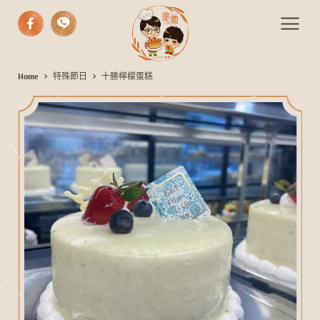
中式漢餅
Home
特殊節日
十勝檸檬蛋糕
十
西式糕點
勝
檸
手作麵包
檬
期間限定
蛋
伴手禮
糕
活動餐會
最新消息
聯絡我們