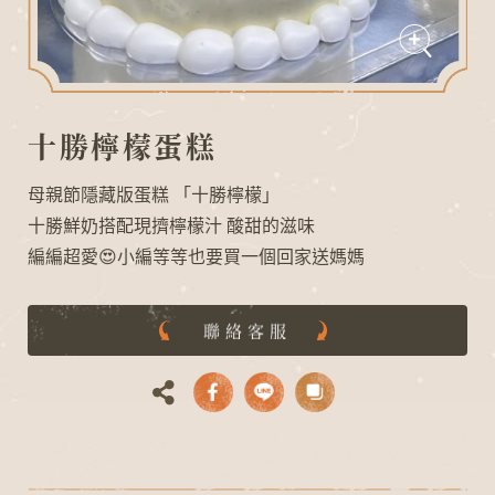
十勝檸檬蛋糕
母親節隱藏版蛋糕 「十勝檸檬」
十勝鮮奶搭配現擠檸檬汁 酸甜的滋味
編編超愛😍小編等等也要買一個回家送媽媽
L
O
A
D
I
N
G
聯絡客服