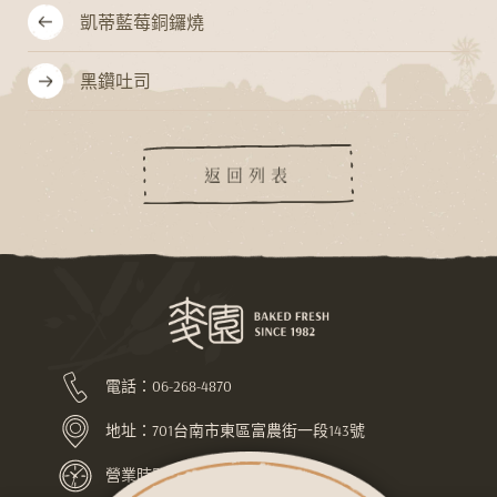
凱蒂藍莓銅鑼燒
黑鑽吐司
返回列表
電話：
06-268-4870
地址：
701台南市東區富農街一段143號
營業時間：上午7:30-下午10:00