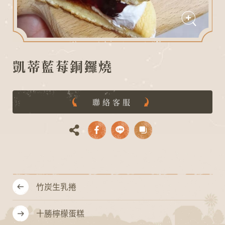
凱蒂藍莓銅鑼燒
D
A
I
N
G
O
L
聯絡客服
竹炭生乳捲
十勝檸檬蛋糕