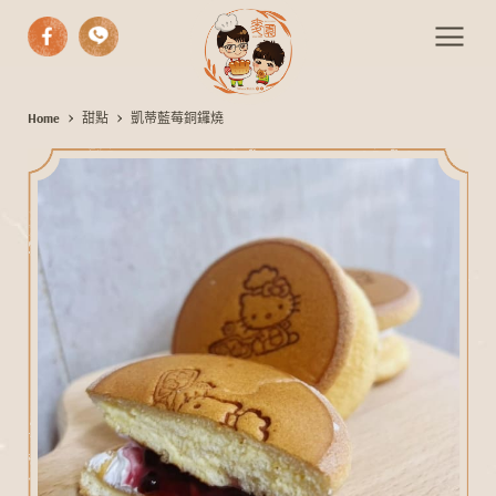
中式漢餅
Home
甜點
凱蒂藍莓銅鑼燒
凱
西式糕點
蒂
藍
手作麵包
莓
期間限定
銅
伴手禮
鑼
燒
活動餐會
最新消息
聯絡我們