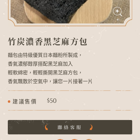
竹炭濃香黑芝麻方包
麵包由特級優質日本麵粉所製成，
香氣濃郁醇厚搭配黑芝麻加入
輕軟綿密，輕輕撕開黑芝麻方包，
香氣飄散於空氣中，讓您一片接著一片
D
I
N
G
A
O
L
$50
建議售價
聯絡客服