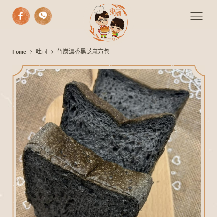
中式漢餅
Home
吐司
竹炭濃香黑芝麻方包
竹
西式糕點
炭
濃
手作麵包
香
期間限定
黑
伴手禮
芝
麻
活動餐會
方
最新消息
包
聯絡我們