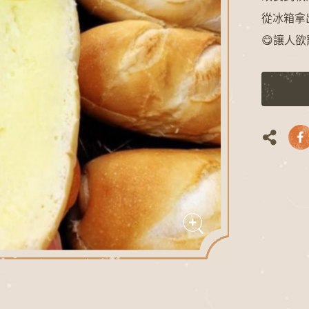
從冰箱拿
😋讓人欲
L
O
A
D
I