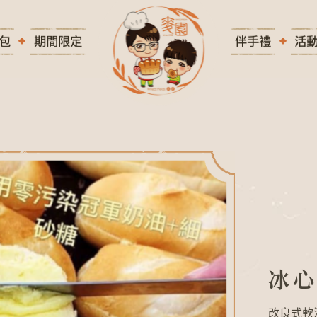
包
期間限定
伴手禮
活
冰
心
維
也
納
冰
改良式軟