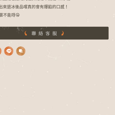
出來退冰後品嚐真的會有爆餡的口感！
罷不能呀🤤
聯絡客服
N