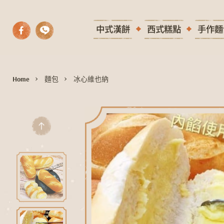
中式漢餅
西式糕點
手作麵
Home
麵包
冰心維也納