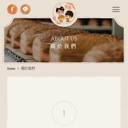
中式漢餅
關
西式糕點
ABOUT US
於
關於我們
我
手作麵包
們
期間限定
Home
關於我們
伴手禮
活動餐會
最新消息
聯絡我們