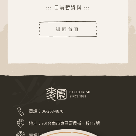
::: 目前暫資料 :::
L
O
A
D
G
N
I
返回首頁
電話：
06-268-4870
地址：
701台南市東區富農街一段143號
營業時間：上午7:30-下午10:00