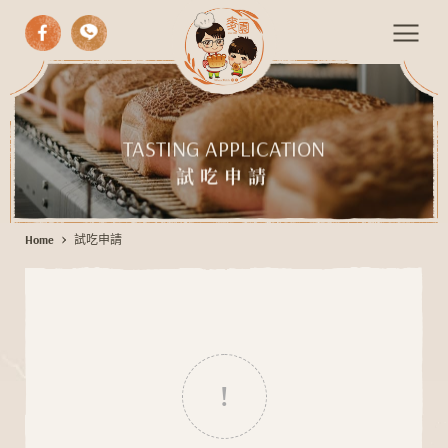
中式漢餅
試
西式糕點
吃
TASTING APPLICATION
申
手作麵包
試吃申請
請
期間限定
Home
試吃申請
伴手禮
活動餐會
最新消息
聯絡我們