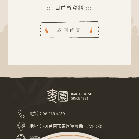
::: 目前暫資料 :::
L
O
A
G
D
N
I
返回首頁
電話：
06-268-4870
地址：
701台南市東區富農街一段143號
營業時間：上午7:30-下午10:00