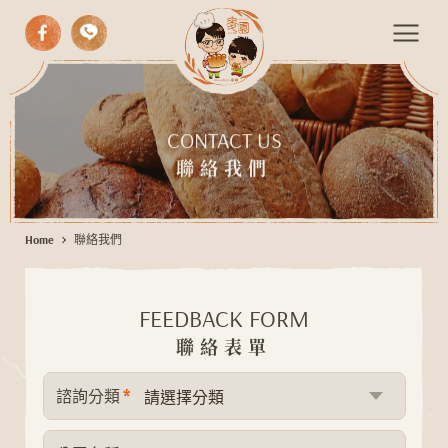
中式漢餅
聯
西式糕點
絡
CONTACT US
我
手作麵包
聯絡我們
們
期間限定
Home
聯絡我們
伴手禮
活動餐會
FEEDBACK FORM
最新消息
聯絡表單
聯絡我們
*
諮詢分類