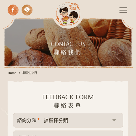
中式漢餅
聯
西式糕點
CONTACT US
絡
聯絡我們
我
手作麵包
們
期間限定
Home
聯絡我們
伴手禮
活動餐會
FEEDBACK FORM
最新消息
聯絡表單
聯絡我們
*
諮詢分類